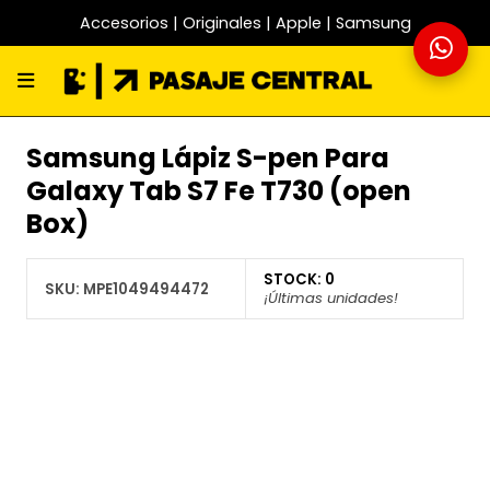
Accesorios | Originales | Apple | Samsung
Samsung Lápiz S-pen Para
Galaxy Tab S7 Fe T730 (open
Box)
STOCK:
0
SKU:
MPE1049494472
¡Últimas unidades!