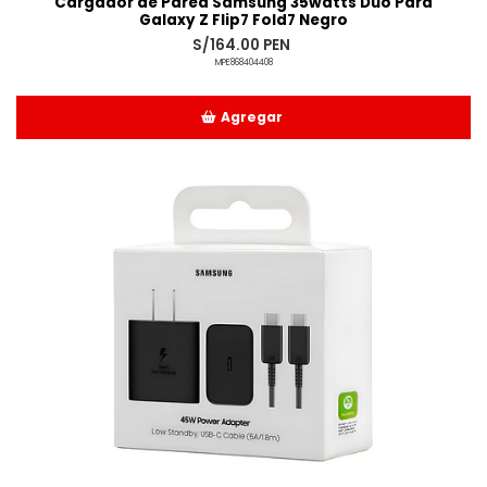
Cargador de Pared Samsung 35watts Duo Para
Galaxy Z Flip7 Fold7 Negro
S/164.00 PEN
MPE868404408
Agregar
Añadido