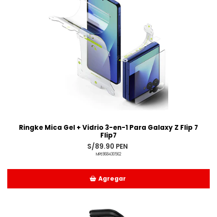
Ringke Mica Gel + Vidrio 3-en-1 Para Galaxy Z Flip 7
Flip7
S/89.90 PEN
MPE868430562
Agregar
Añadido