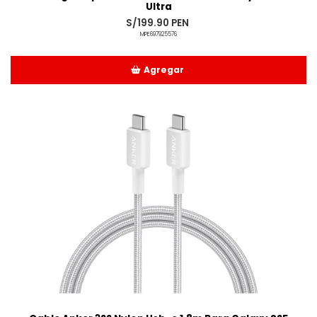
Ultra
S/199.90 PEN
MPE697925576
Agregar
Añadido