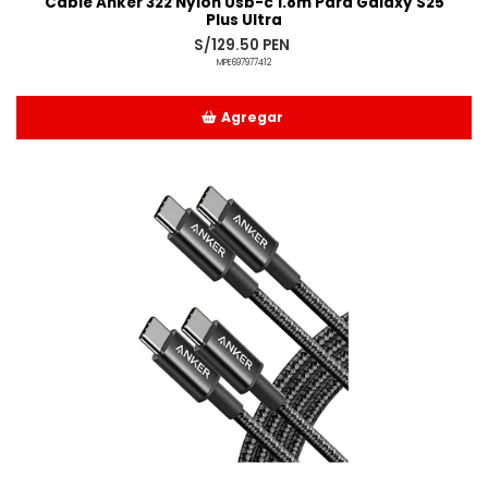
Cable Anker 322 Nylon Usb-c 1.8m Para Galaxy S25
Plus Ultra
S/129.50 PEN
MPE697977412
Agregar
Añadido