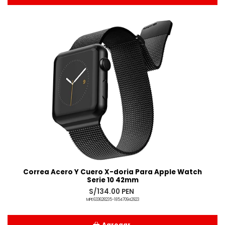
Añadido
Correa Acero Y Cuero X-doria Para Apple Watch
Serie 10 42mm
S/134.00 PEN
MPE633628235-185470942923
Agregar