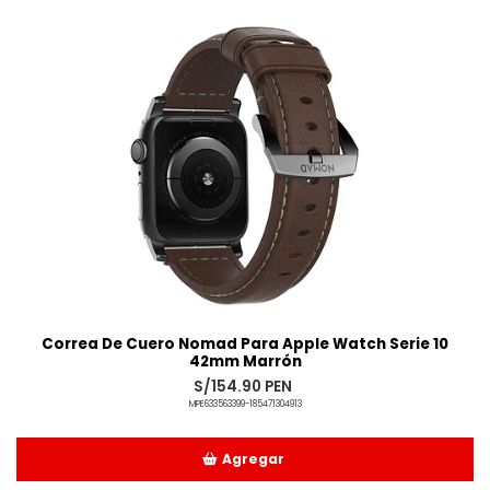
Añadido
Correa De Cuero Nomad Para Apple Watch Serie 10
42mm Marrón
S/154.90 PEN
MPE633563399-185471304913
Agregar