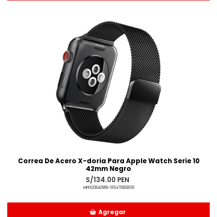
Añadido
Correa De Acero X-doria Para Apple Watch Serie 10
42mm Negro
S/134.00 PEN
MPE633640989-185470993859
Agregar