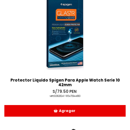
Protector Liquido Spigen Para Apple Watch Serie 10
42mm
S/79.50 PEN
MPE633628241-185470944883
Agregar
Añadido