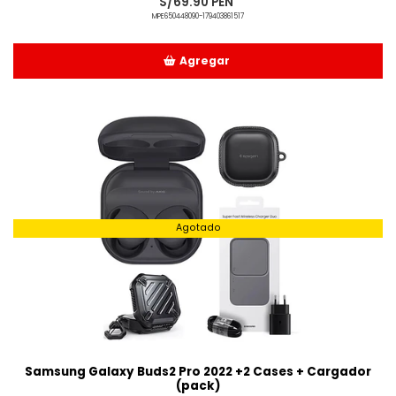
S/69.90 PEN
MPE650448090-179403861517
Agregar
Añadido
Agotado
Samsung Galaxy Buds2 Pro 2022 +2 Cases + Cargador
(pack)