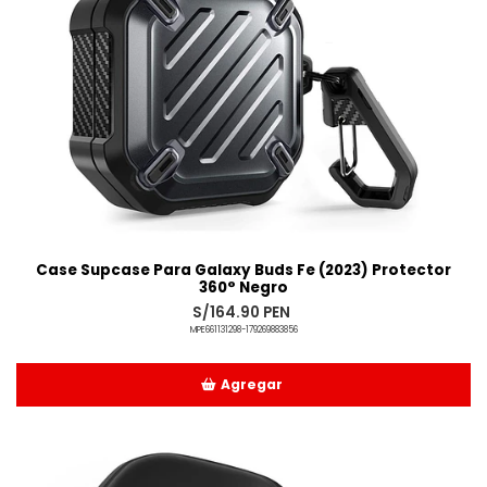
Case Supcase Para Galaxy Buds Fe (2023) Protector
360° Negro
S/164.90 PEN
MPE661131298-179269883856
Agregar
Añadido