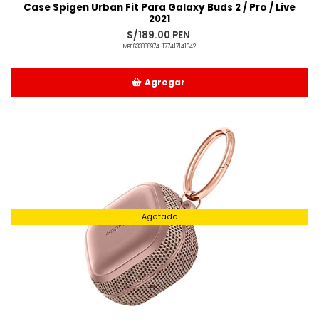
Case Spigen Urban Fit Para Galaxy Buds 2 / Pro / Live
2021
S/189.00 PEN
MPE633338974-177417141642
Agregar
Añadido
Agotado