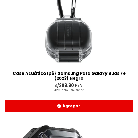
Case Acuático Ip67 Samsung Para Galaxy Buds Fe
(2023) Negro
S/209.90 PEN
MPE661131392-179273994734
Agregar
Añadido