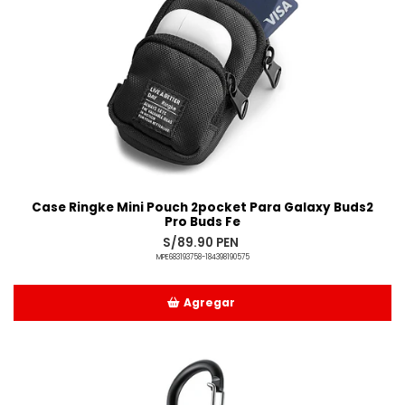
Case Ringke Mini Pouch 2pocket Para Galaxy Buds2
Pro Buds Fe
S/89.90 PEN
MPE683193758-184398190575
Agregar
Añadido