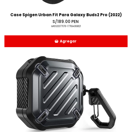
Case Spigen Urban Fit Para Galaxy Buds2 Pro (2022)
S/189.00 PEN
MPE633377078-177694069821
Agregar
Añadido