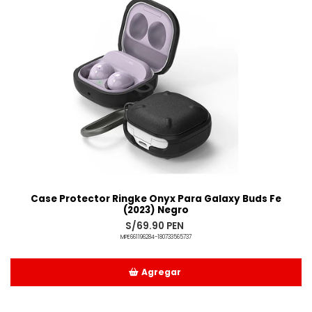
Case Protector Ringke Onyx Para Galaxy Buds Fe
(2023) Negro
S/69.90 PEN
MPE661196284-180733565737
Agregar
Añadido