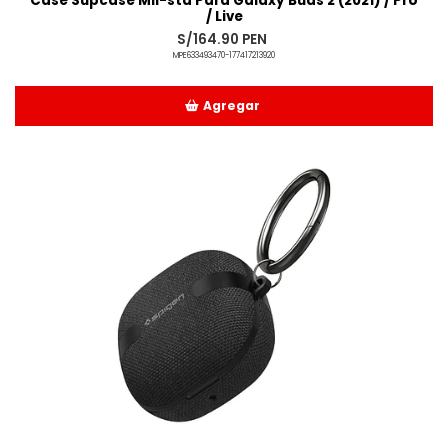
Case Supcase Mil-std Para Galaxy Buds 2 (2021) / Pro
/ Live
S/164.90 PEN
MPE633493470-177417213920
Agregar
Añadido