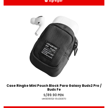
Agregar
Añadido
Case Ringke Mini Pouch Block Para Galaxy Buds2 Pro /
Buds Fe
S/89.90 PEN
MPE683180526-181433039710