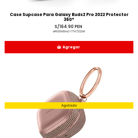
Case Supcase Para Galaxy Buds2 Pro 2022 Protector
360°
S/164.90 PEN
MPE633493442-177417212346
Agregar
Añadido
Agotado