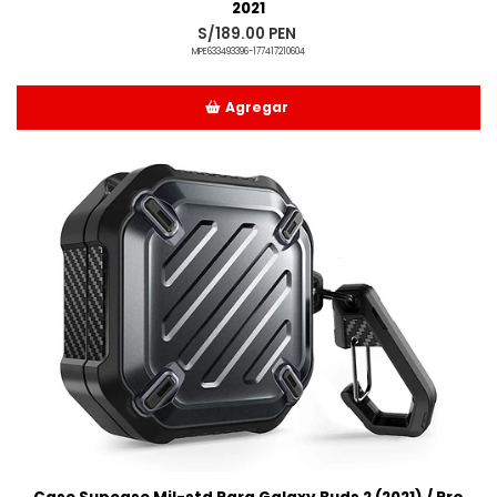
2021
S/189.00 PEN
MPE633493396-177417210604
Agregar
Añadido