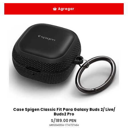
Agregar
Añadido
Case Spigen Classic Fit Para Galaxy Buds 2/ Live/
Buds2 Pro
S/189.00 PEN
MPE633403104-177417271464