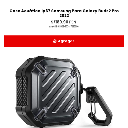
Case Acuático Ip67 Samsung Para Galaxy Buds2 Pro
2022
S/189.90 PEN
MPE633403096-177417269996
Agregar
Añadido