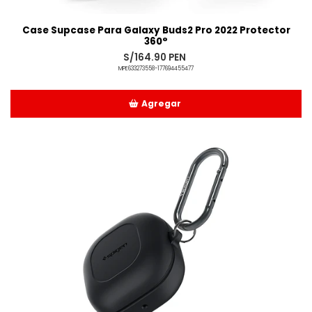
Case Supcase Para Galaxy Buds2 Pro 2022 Protector
360°
S/164.90 PEN
MPE633273558-177694455477
Agregar
Añadido