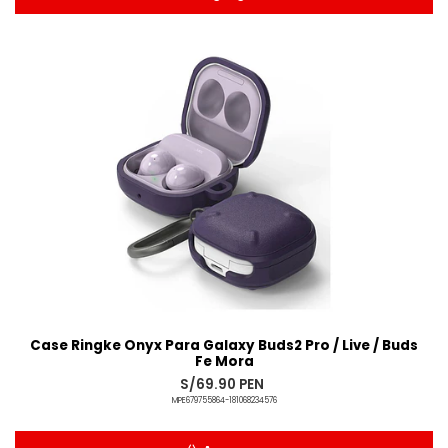
Añadido
Case Ringke Onyx Para Galaxy Buds2 Pro / Live / Buds
Fe Mora
S/69.90 PEN
MPE679755864-181068234576