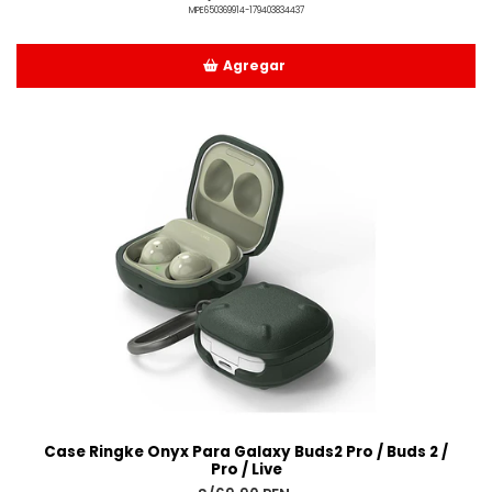
MPE650369914-179403834437
Agregar
Añadido
Case Ringke Onyx Para Galaxy Buds2 Pro / Buds 2 /
Pro / Live