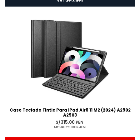
Ver detalles
Case Teclado Fintie Para iPad Air6 11 M2 (2024) A2902
A2903
S/315.00 PEN
MPE676083276-183184141353