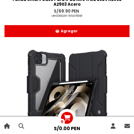
A2903 Acero
S/69.90 PEN
MPE633692295-181949786098
Agregar
Añadido
0
S/0.00 PEN