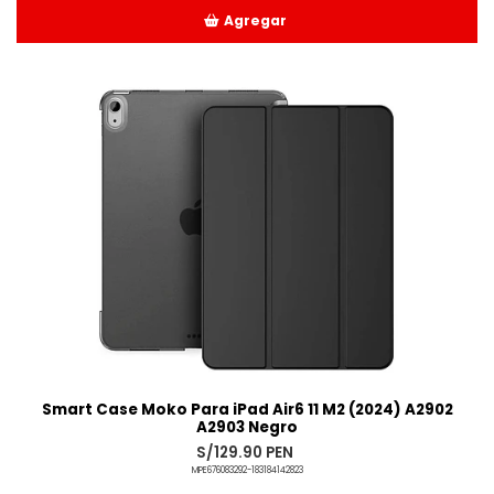
Agregar
Añadido
Smart Case Moko Para iPad Air6 11 M2 (2024) A2902
A2903 Negro
S/129.90 PEN
MPE676083292-183184142823