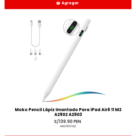
Agregar
Añadido
Moko Pencil Lápiz Imantado Para iPad Air6 11 M2
A2902 A2903
S/139.90 PEN
MPE676057462