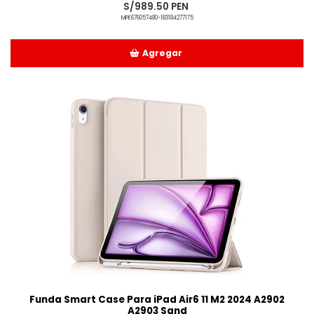
S/989.50 PEN
MPE676057480-183184277175
Agregar
Añadido
Funda Smart Case Para iPad Air6 11 M2 2024 A2902
A2903 Sand