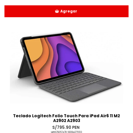
Agregar
Añadido
Teclado Logitech Folio Touch Para iPad Air6 11 M2
A2902 A2903
S/795.90 PEN
MPE676057478-183184275513