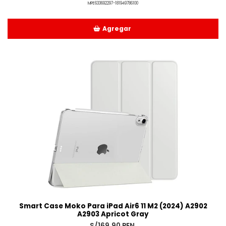
MPE633692297-181949786100
Agregar
Añadido
Smart Case Moko Para iPad Air6 11 M2 (2024) A2902
A2903 Apricot Gray
S/169.90 PEN