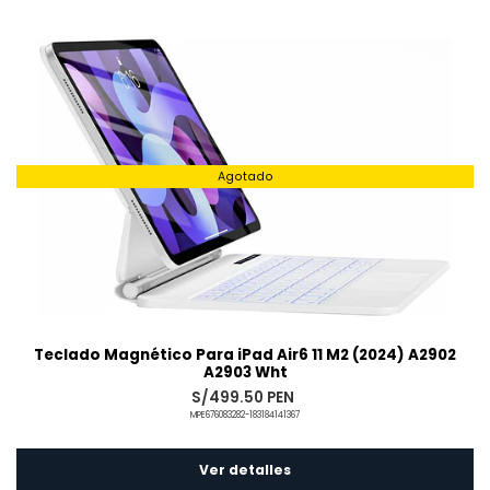
Añadido
Agotado
Teclado Magnético Para iPad Air6 11 M2 (2024) A2902
A2903 Wht
S/499.50 PEN
MPE676083282-183184141367
Ver detalles