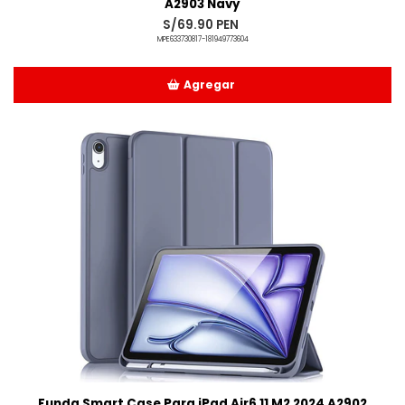
A2903 Navy
S/69.90 PEN
MPE633730817-181949773604
Agregar
Añadido
Funda Smart Case Para iPad Air6 11 M2 2024 A2902