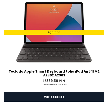
Agotado
Teclado Apple Smart Keyboard Folio iPad Air6 11 M2
A2902 A2903
S/339.50 PEN
MPE676134880-180740720538
Ver detalles