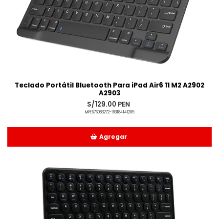
Teclado Portátil Bluetooth Para iPad Air6 11 M2 A2902
A2903
S/129.00 PEN
MPE676083272-183184141295
Agregar
Añadido