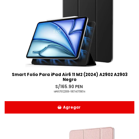
Smart Folio Para iPad Air6 11 M2 (2024) A2902 A2903
Negro
S/165.90 PEN
MPE676122006-180740709014
Agregar
Añadido