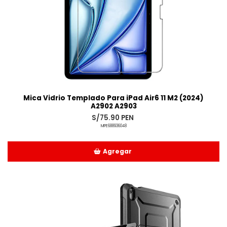
Mica Vidrio Templado Para iPad Air6 11 M2 (2024)
A2902 A2903
S/75.90 PEN
MPE688936048
Agregar
Añadido