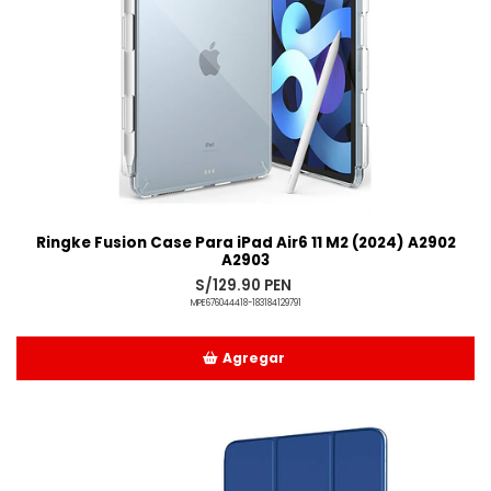
Ringke Fusion Case Para iPad Air6 11 M2 (2024) A2902
A2903
S/129.90 PEN
MPE676044418-183184129791
Agregar
Añadido