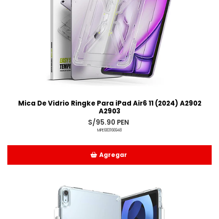
Mica De Vidrio Ringke Para iPad Air6 11 (2024) A2902
A2903
S/95.90 PEN
MPE683166948
Agregar
Añadido