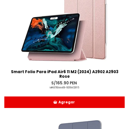
Smart Folio Para iPad Air6 11 M2 (2024) A2902 A2903
Rose
S/165.90 PEN
MPE676044406-183184129115
Agregar
Añadido