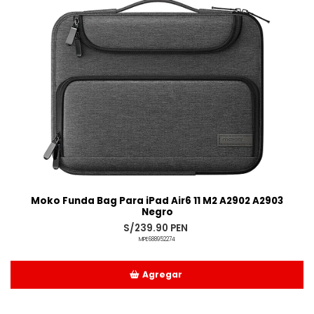
Moko Funda Bag Para iPad Air6 11 M2 A2902 A2903
Negro
S/239.90 PEN
MPE688952274
Agregar
Añadido