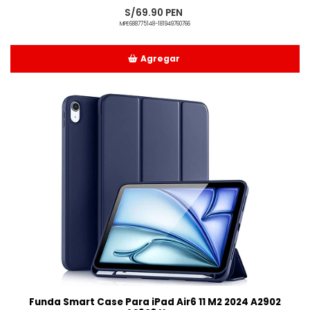
S/69.90 PEN
MPE688775148-181949760766
Agregar
Añadido
Funda Smart Case Para iPad Air6 11 M2 2024 A2902