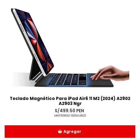
Añadido
Teclado Magnético Para iPad Air6 11 M2 (2024) A2902
A2903 Ngr
S/499.50 PEN
MPE676096162-183184149625
Agregar