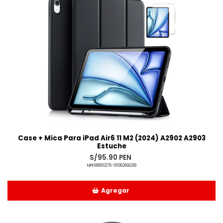
Case + Mica Para iPad Air6 11 M2 (2024) A2902 A2903
Estuche
S/95.90 PEN
MPE688910276-181962666338
Agregar
Añadido