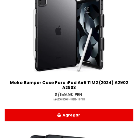
Moko Bumper Case Para iPad Air6 11 M2 (2024) A2902
A2903
S/159.90 PEN
MPE676185004-183184184193
Agregar
Añadido