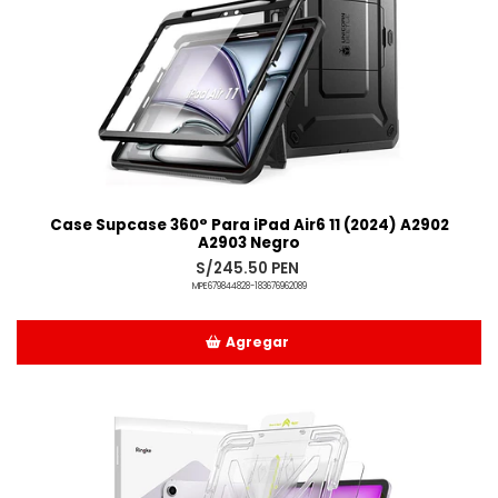
Case Supcase 360° Para iPad Air6 11 (2024) A2902
A2903 Negro
S/245.50 PEN
MPE679844828-183676962089
Agregar
Añadido