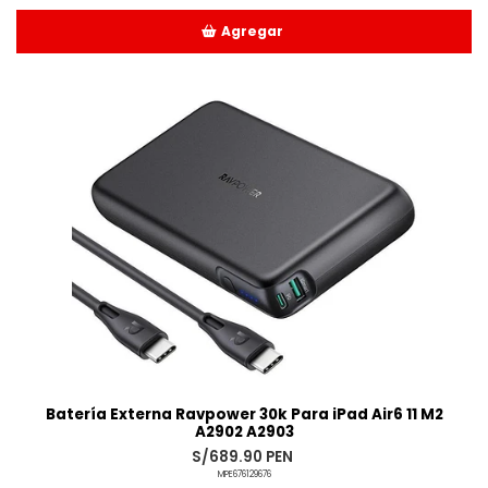
Agregar
Añadido
Batería Externa Ravpower 30k Para iPad Air6 11 M2
A2902 A2903
S/689.90 PEN
MPE676129676