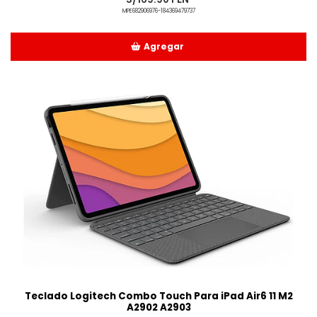
MPE682906976-184369479737
Agregar
Añadido
Teclado Logitech Combo Touch Para iPad Air6 11 M2
A2902 A2903