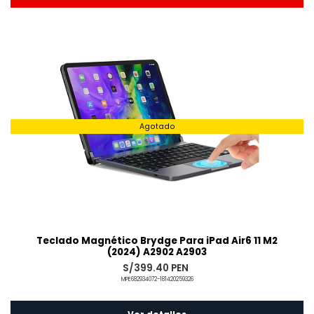
Añadido
Agotado
Teclado Magnético Brydge Para iPad Air6 11 M2
(2024) A2902 A2903
S/399.40 PEN
MPE682934072-181420259326