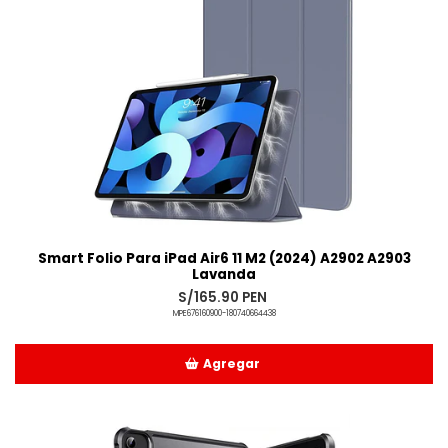
Smart Folio Para iPad Air6 11 M2 (2024) A2902 A2903
Lavanda
S/165.90 PEN
MPE676160900-180740664438
Agregar
Añadido