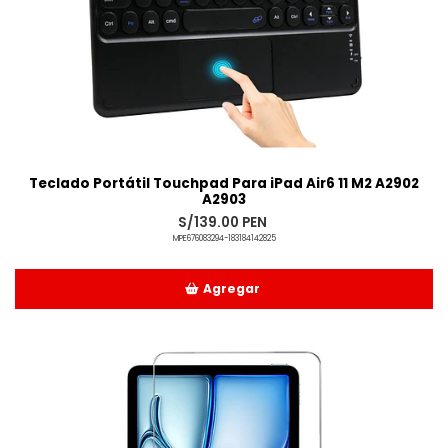
Teclado Portátil Touchpad Para iPad Air6 11 M2 A2902
A2903
S/139.00 PEN
MPE676083294-183184142825
Agregar
Añadido