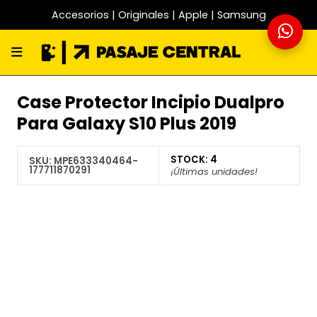
Accesorios | Originales | Apple | Samsung
Case Protector Incipio Dualpro
Para Galaxy S10 Plus 2019
STOCK:
4
SKU:
MPE633340464-
177711870291
¡Últimas unidades!