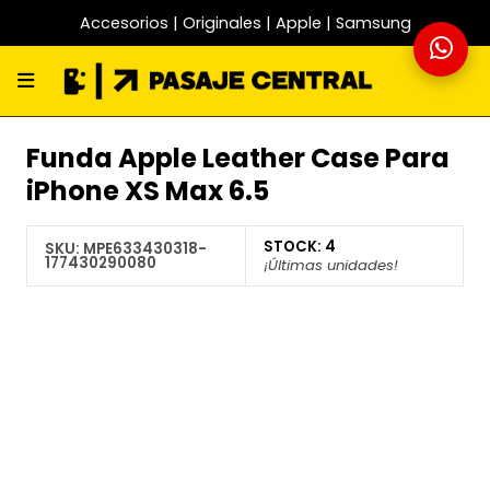
Accesorios | Originales | Apple | Samsung
Funda Apple Leather Case Para
iPhone XS Max 6.5
STOCK:
4
SKU:
MPE633430318-
177430290080
¡Últimas unidades!