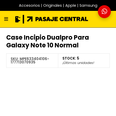
Accesorios | Originales | Apple | Samsung
Case Incipio Dualpro Para
Galaxy Note 10 Normal
STOCK:
5
SKU:
MPE633404106-
177713070935
¡Últimas unidades!