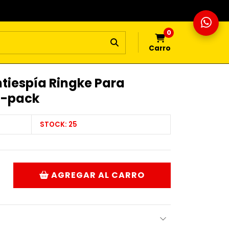
0
Carro
ntiespía Ringke Para
2-pack
STOCK:
25
AGREGAR AL CARRO