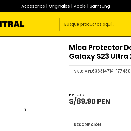
Accesorios | Originales | Apple | Samsung
Mica Protector D
Galaxy S23 Ultra
SKU:
MPE633314714-177430
PRECIO
S/89.90 PEN
DESCRIPCIÓN