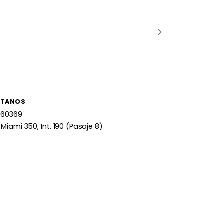
CTANOS
160369
 Miami 350, Int. 190 (Pasaje 8)