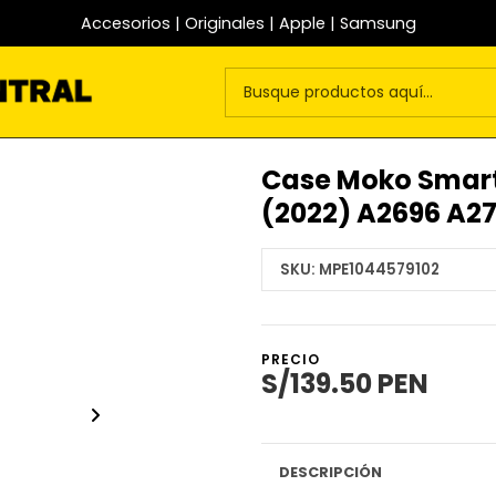
Accesorios | Originales | Apple | Samsung
Case Moko Smart
(2022) A2696 A2
SKU:
MPE1044579102
PRECIO
S/139.50 PEN
DESCRIPCIÓN