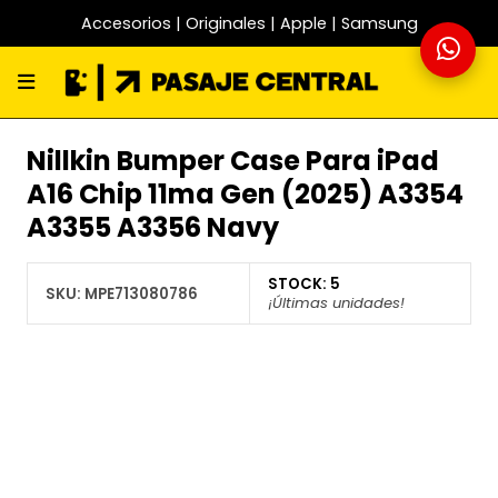
Accesorios | Originales | Apple | Samsung
Nillkin Bumper Case Para iPad
A16 Chip 11ma Gen (2025) A3354
A3355 A3356 Navy
STOCK:
5
SKU:
MPE713080786
¡Últimas unidades!