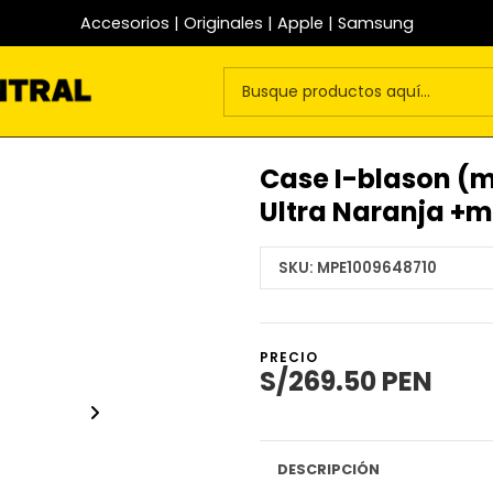
Accesorios | Originales | Apple | Samsung
Case I-blason (m
Ultra Naranja +m
SKU:
MPE1009648710
PRECIO
S/269.50 PEN
DESCRIPCIÓN