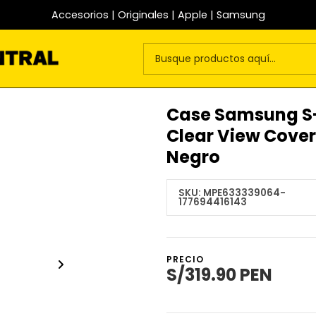
Accesorios | Originales | Apple | Samsung
Case Samsung S-v
Clear View Cover
Negro
SKU:
MPE633339064-
177694416143
PRECIO
S/319.90 PEN