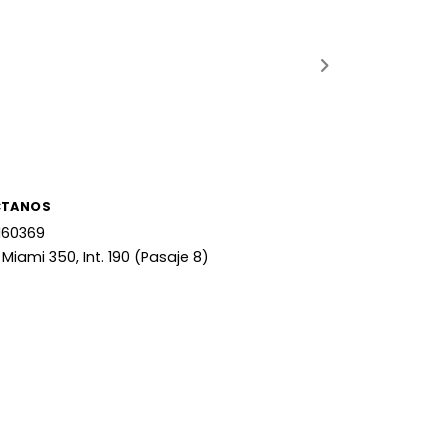
CTANOS
160369
 Miami 350, Int. 190 (Pasaje 8)