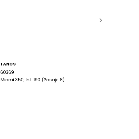
CTANOS
160369
 Miami 350, Int. 190 (Pasaje 8)