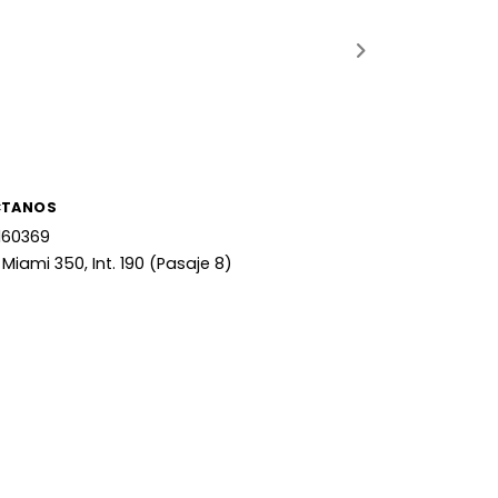
CTANOS
160369
 Miami 350, Int. 190 (Pasaje 8)