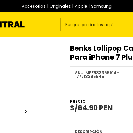
Accesorios | Originales | Apple | Samsung
Benks Lollipop C
Para iPhone 7 Plu
SKU:
MPE633365104-
177713395545
PRECIO
S/64.90 PEN
DESCRIPCIÓN