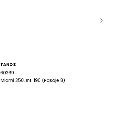
CTANOS
160369
 Miami 350, Int. 190 (Pasaje 8)