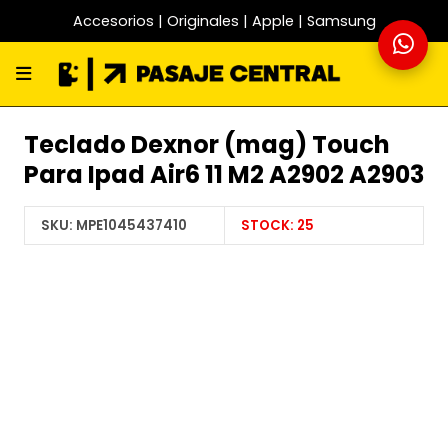
Accesorios | Originales | Apple | Samsung
Teclado Dexnor (mag) Touch
Para Ipad Air6 11 M2 A2902 A2903
SKU:
MPE1045437410
STOCK:
25