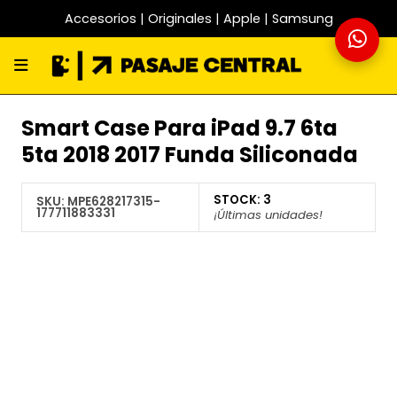
Accesorios | Originales | Apple | Samsung
Smart Case Para iPad 9.7 6ta
5ta 2018 2017 Funda Siliconada
STOCK:
3
SKU:
MPE628217315-
177711883331
¡Últimas unidades!