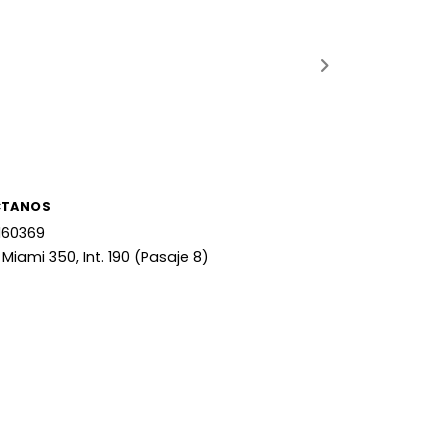
CTANOS
160369
 Miami 350, Int. 190 (Pasaje 8)