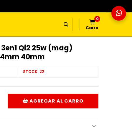
0
Carro
 3en1 Qi2 25w (mag)
 44mm 40mm
STOCK:
22
AGREGAR AL CARRO