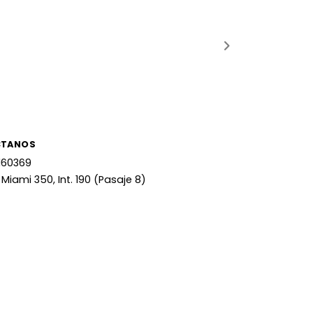
CTANOS
160369
 Miami 350, Int. 190 (Pasaje 8)