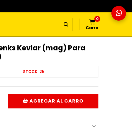
0
Carro
enks Kevlar (mag) Para
)
STOCK:
25
AGREGAR AL CARRO