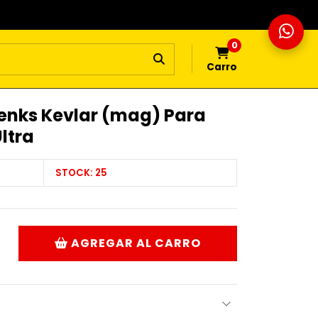
0
Carro
enks Kevlar (mag) Para
ltra
STOCK:
25
AGREGAR AL CARRO