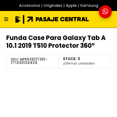
Accesorios | Originales | Apple | Samsung
Funda Case Para Galaxy Tab A
10.1 2019 T510 Protector 360°
STOCK:
3
SKU:
MPE628217381-
177430134434
¡Últimas unidades!