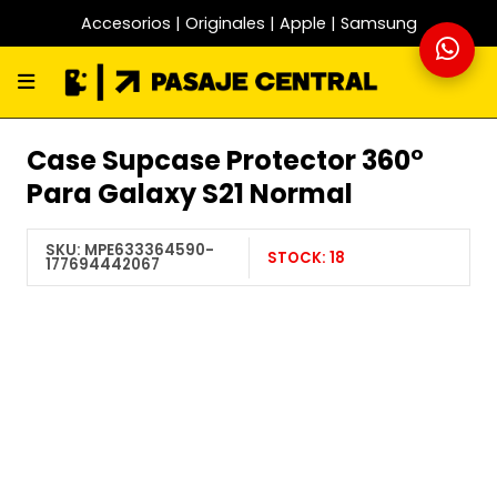
Accesorios | Originales | Apple | Samsung
Case Supcase Protector 360°
Para Galaxy S21 Normal
SKU:
MPE633364590-
STOCK:
18
177694442067