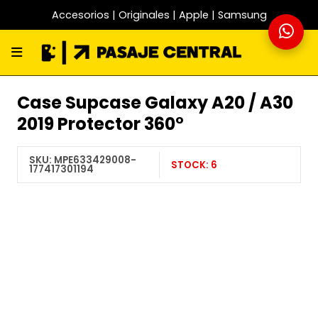
Accesorios | Originales | Apple | Samsung
Case Supcase Galaxy A20 / A30
2019 Protector 360°
SKU:
MPE633429008-
STOCK:
6
177417301194