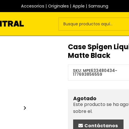
Accesorios | Originales | Apple | Samsung
Case Spigen Liqui
Matte Black
SKU:
MPE633480434-
177693856559
Agotado
Este producto se ha ago
sobre el.
Contáctanos