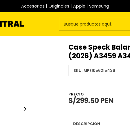
Accesorios | Originales | Apple | Samsung
Case Speck Balanc
(2026) A3459 A3
SKU:
MPE1056215436
PRECIO
S/299.50 PEN
DESCRIPCIÓN