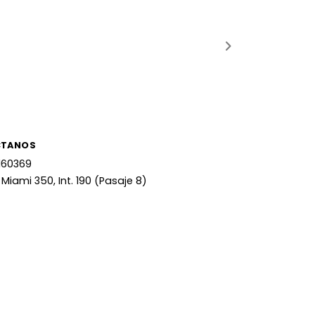
CTANOS
160369
 Miami 350, Int. 190 (Pasaje 8)