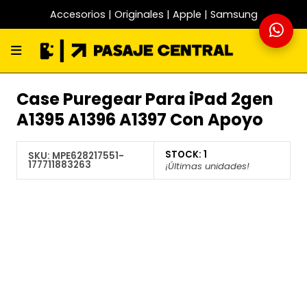
Accesorios | Originales | Apple | Samsung
Case Puregear Para iPad 2gen
A1395 A1396 A1397 Con Apoyo
STOCK:
1
SKU:
MPE628217551-
177711883263
¡Últimas unidades!