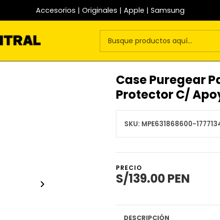
Accesorios | Originales | Apple | Samsung
Case Puregear Pa
Protector C/ Apo
SKU:
MPE631868600-1777134
PRECIO
S/139.00 PEN
DESCRIPCIÓN