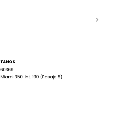
CTANOS
160369
 Miami 350, Int. 190 (Pasaje 8)