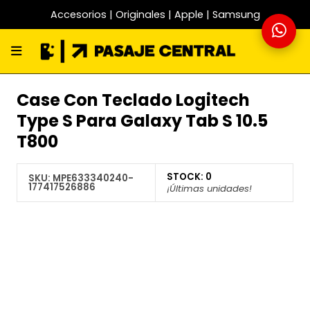
Accesorios | Originales | Apple | Samsung
Case Con Teclado Logitech
Type S Para Galaxy Tab S 10.5
T800
STOCK:
0
SKU:
MPE633340240-
177417526886
¡Últimas unidades!