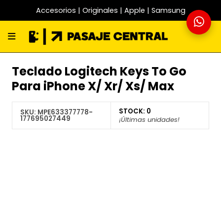
Accesorios | Originales | Apple | Samsung
Teclado Logitech Keys To Go
Para iPhone X/ Xr/ Xs/ Max
STOCK:
0
SKU:
MPE633377778-
177695027449
¡Últimas unidades!