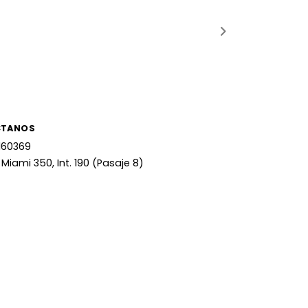
CTANOS
160369
 Miami 350, Int. 190 (Pasaje 8)