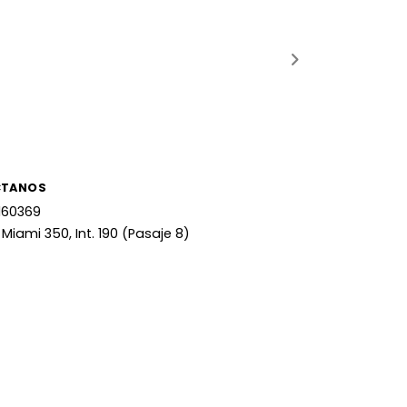
CTANOS
160369
 Miami 350, Int. 190 (Pasaje 8)