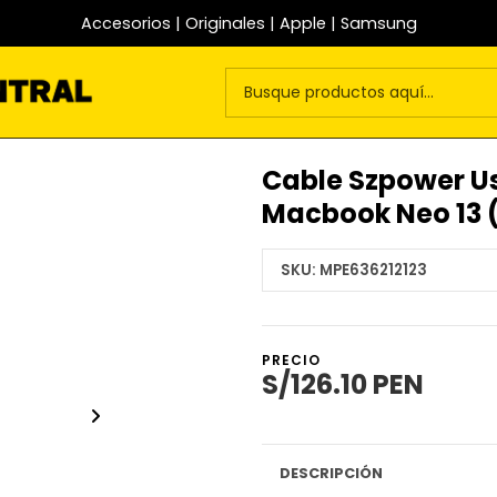
Accesorios | Originales | Apple | Samsung
Cable Szpower U
Macbook Neo 13 
SKU:
MPE636212123
PRECIO
S/126.10 PEN
DESCRIPCIÓN