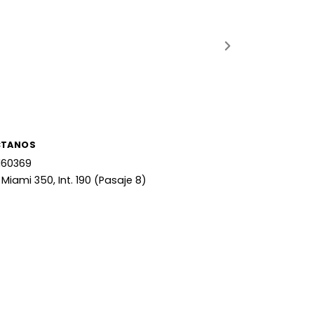
CTANOS
160369
 Miami 350, Int. 190 (Pasaje 8)