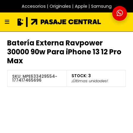
Accesorios | Originales | Apple | Samsung
Batería Externa Ravpower
30000 90w Para iPhone 13 12 Pro
Max
STOCK:
3
SKU:
MPE633429554-
177417465696
¡Últimas unidades!