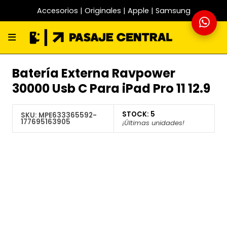
Accesorios | Originales | Apple | Samsung
Batería Externa Ravpower
30000 Usb C Para iPad Pro 11 12.9
STOCK:
5
SKU:
MPE633365592-
177695163905
¡Últimas unidades!