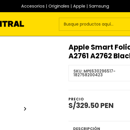
Accesorios | Originales | Apple | Samsung
Apple Smart Folio
A2761 A2762 Blac
SKU:
MPE630296517-
182758200423
PRECIO
S/329.50 PEN
DESCRIPCIÓN