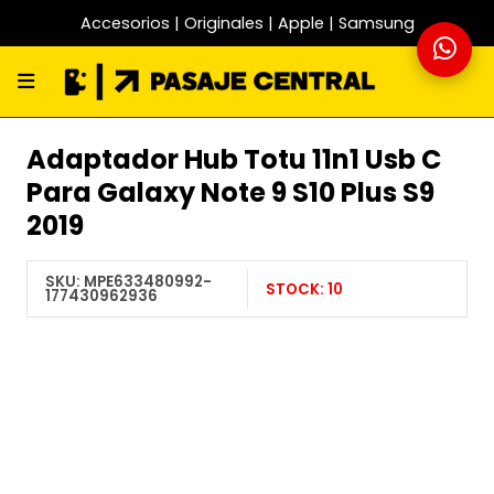
Accesorios | Originales | Apple | Samsung
Adaptador Hub Totu 11n1 Usb C
Para Galaxy Note 9 S10 Plus S9
2019
SKU:
MPE633480992-
STOCK:
10
177430962936