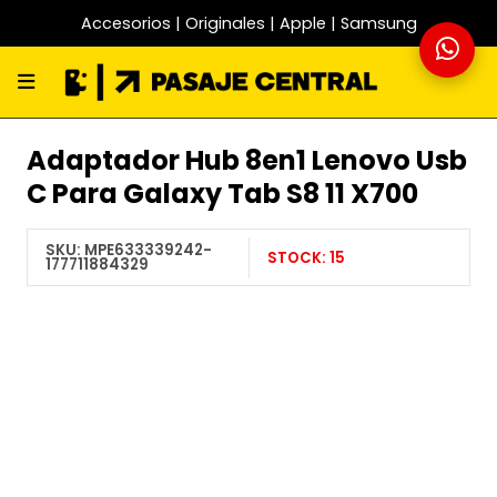
Accesorios | Originales | Apple | Samsung
Adaptador Hub 8en1 Lenovo Usb
C Para Galaxy Tab S8 11 X700
SKU:
MPE633339242-
STOCK:
15
177711884329