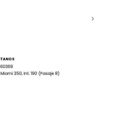
CTANOS
160369
 Miami 350, Int. 190 (Pasaje 8)