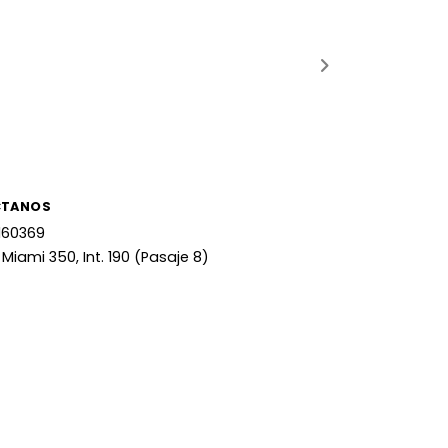
CTANOS
160369
 Miami 350, Int. 190 (Pasaje 8)