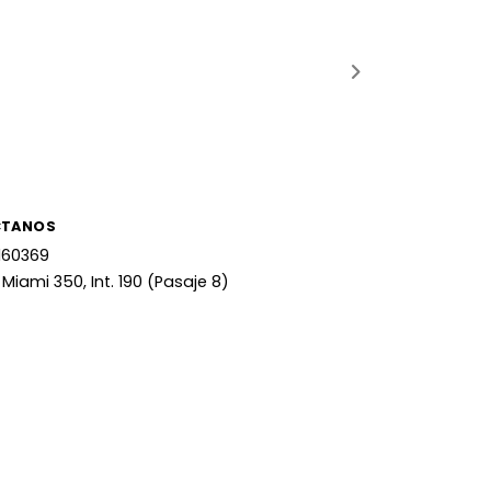
CTANOS
160369
 Miami 350, Int. 190 (Pasaje 8)