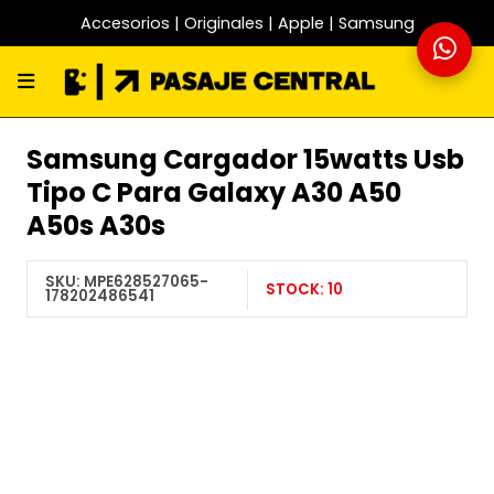
Accesorios | Originales | Apple | Samsung
Samsung Cargador 15watts Usb
Tipo C Para Galaxy A30 A50
A50s A30s
SKU:
MPE628527065-
STOCK:
10
178202486541