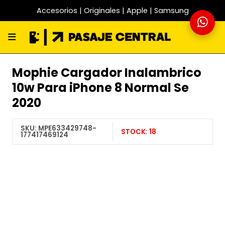
Accesorios | Originales | Apple | Samsung
Mophie Cargador Inalambrico
10w Para iPhone 8 Normal Se
2020
SKU:
MPE633429748-
STOCK:
18
177417469124