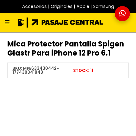
Accesorios | Originales | Apple | Samsung
Mica Protector Pantalla Spigen
Glastr Para iPhone 12 Pro 6.1
SKU:
MPE633430442-
STOCK:
11
177430341848