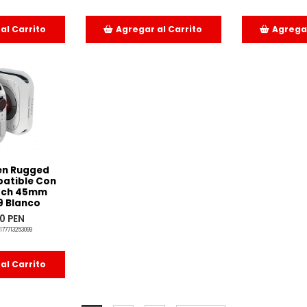
al Carrito
Agregar al Carrito
Agregar
dido
Añadido
Añ
en Rugged
atible Con
tch 45mm
 9 Blanco
0 PEN
177713253099
al Carrito
dido