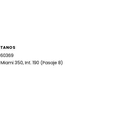
CTANOS
160369
 Miami 350, Int. 190 (Pasaje 8)