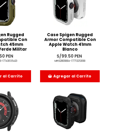
gen Rugged
Case Spigen Rugged
patible Con
Armor Compatible Con
atch 45mm
Apple Watch 41mm
 Verde Militar
Blanco
50 PEN
S/99.50 PEN
6-177430135420
MPE628839684-177713253099
 al Carrito
Agregar al Carrito
adido
Añadido