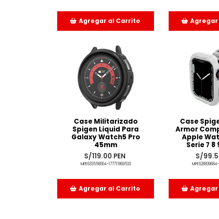
Agregar al Carrito
Agregar 
Añadido
Aña
Case Militarizado
Case Spig
Spigen Liquid Para
Armor Comp
Galaxy Watch5 Pro
Apple Wa
45mm
Serie 7 8
S/119.00 PEN
S/99.5
MPE633558004-177711869533
MPE628839684-
Agregar al Carrito
Agregar 
Añadido
Aña