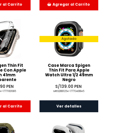
 al Carrito
Agregar al Carrito
adido
Añadido
Agotado
en Thin Fit
Case Marca Spigen
e Con Apple
Thin Fit Para Apple
h 41mm
Watch Ultra 1/2 49mm
parente
Negro
.90 PEN
S/139.00 PEN
4-177711831995
MPE628801254-177713408945
 al Carrito
Ver detalles
adido