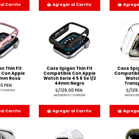
al Carrito
Agregar al Carrito
Agregar
dido
Añadido
Añ
n Thin Fit
Case Spigen Thin Fit
Case Spig
 Con Apple
Compatible Con Apple
Compatibl
0mm Rosa
Watch Serie 4 5 6 Se 1/2
Watc
44mm Negro
Trans
90 PEN
S/129.00 PEN
S/129
177430005946
MPE628839678-177429993366
MPE63041299
al Carrito
Agregar al Carrito
Agregar
dido
Añadido
Añ