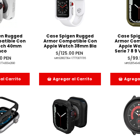
en Rugged
Case Spigen Rugged
Case Spi
atible Con
Armor Compatible Con
Armor Com
tch 40mm
Apple Watch 38mm Bla
Apple W
nco
Serie 7 8 9
S/125.00 PEN
0 PEN
S/99.
MPE628827364-177713071705
177430342690
MPE62854649
al Carrito
Agregar al Carrito
Agregar
dido
Añadido
Añ