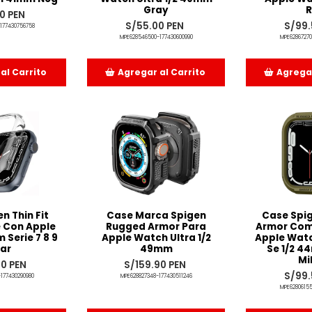
Gray
R
0 PEN
S/55.00 PEN
S/99.
177430756758
MPE628546500-177430600990
MPE62867270
al Carrito
Agregar al Carrito
Agregar
dido
Añadido
Añ
n Thin Fit
Case Marca Spigen
Case Spi
 Con Apple
Rugged Armor Para
Armor Com
Serie 7 8 9
Apple Watch Ultra 1/2
Apple Watc
ar
49mm
Se 1/2 4
Mi
90 PEN
S/159.90 PEN
S/99.
177430290980
MPE628827348-177430511246
MPE62806155