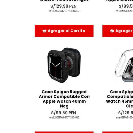
S/129.90 PEN
S/99.5
MPE629628342-177713356987
MPE628546528-
Agregar al Carrito
Agregar 
Añadido
Aña
Case Spigen Rugged
Case Spige
Armor Compatible Con
Compatible
Apple Watch 40mm
Watch 45mm 
Neg
Cle
S/99.50 PEN
S/129.
MPE628061563-177713304925
MPE628546492-