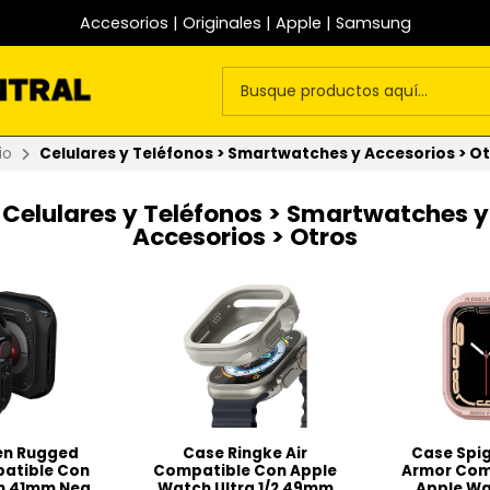
Accesorios | Originales | Apple | Samsung
io
Celulares y Teléfonos > Smartwatches y Accesorios > O
Celulares y Teléfonos > Smartwatches y
Accesorios > Otros
en Rugged
Case Ringke Air
Case Spi
atible Con
Compatible Con Apple
Armor Com
h 41mm Neg
Watch Ultra 1/2 49mm
Apple W