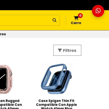
0
Carro
tros
Filtros
gen Rugged
Case Spigen Thin Fit
patible Con
Compatible Con Apple
atch 40mm
Watch 41mm Blue