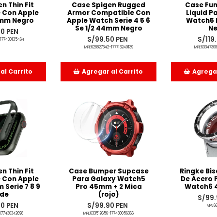
n Thin Fit
Case Spigen Rugged
Case Fun
 Con Apple
Armor Compatible Con
Liquid P
mm Negro
Apple Watch Serie 4 5 6
Watch5 
Se 1/2 44mm Negro
Ne
90 PEN
S/99.50 PEN
S/119
177430135464
MPE628827342-177713240139
MPE63347308
al Carrito
Agregar al Carrito
Agregar
dido
Añadido
Añ
n Thin Fit
Case Bumper Supcase
Ringke Bis
 Con Apple
Para Galaxy Watch5
De Acero 
Serie 7 8 9
Pro 45mm + 2 Mica
Watch6 
rde
(rojo)
S/99.
90 PEN
S/99.90 PEN
MPE66
177430342698
MPE633519656-177430056366