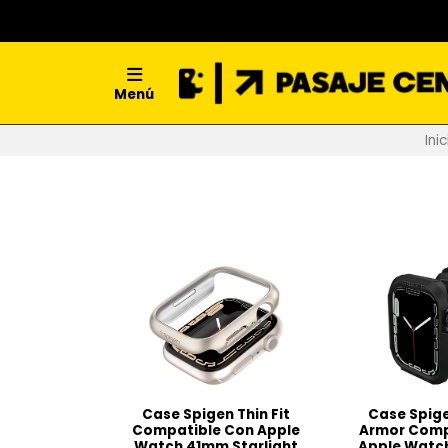
Menú
Inic
Case Spigen Thin Fit
Case Spig
Compatible Con Apple
Armor Comp
Watch 41mm Starlight
Apple Watc