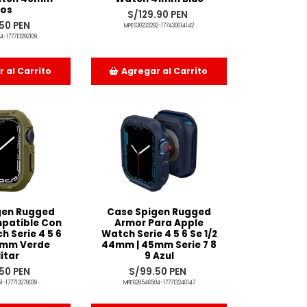
os
S/129.90 PEN
50 PEN
MPE630233292-177430614142
4-177713292109
 al Carrito
Agregar al Carrito
adido
Añadido
gen Rugged
Case Spigen Rugged
patible Con
Armor Para Apple
h Serie 4 5 6
Watch Serie 4 5 6 Se 1/2
4mm Verde
44mm | 45mm Serie 7 8
litar
9 Azul
50 PEN
S/99.50 PEN
1-177713279039
MPE628546504-177713240147