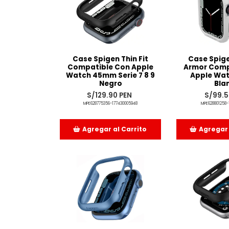
Case Spigen Thin Fit
Case Spig
Compatible Con Apple
Armor Comp
Watch 45mm Serie 7 8 9
Apple Wa
Negro
Bla
S/129.90 PEN
S/99.5
MPE628775356-177430005948
MPE628801258-
Agregar al Carrito
Agregar 
Añadido
Aña