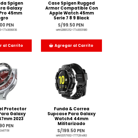
da Spigen
Case Spigen Rugged
ara Galaxy
Armor Compatible Con
Pro 45mm
Apple Watch 45mm
gro
Serie 7 8 9 Black
.00 PEN
S/99.50 PEN
0-177430069136
MPE628801252-177430031980
 al Carrito
Agregar al Carrito
adido
Añadido
el Protector
Funda & Correa
Para Galaxy
Supcase Para Galaxy
47mm 2023
Watch4 44mm
Militarizado
90 PEN
S/199.50 PEN
3487158
MPE633571002-177712914863