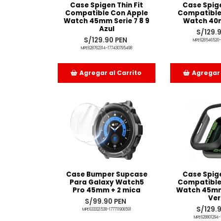
Case Spigen Thin Fit
Case Spige
Compatible Con Apple
Compatible
Watch 45mm Serie 7 8 9
Watch 40
Azul
S/129.
S/129.90 PEN
MPE628546520-
MPE628762314-177430795498
Agregar al Carrito
Agregar 
Añadido
Aña
Case Bumper Supcase
Case Spige
Para Galaxy Watch5
Compatible
Pro 45mm + 2 mica
Watch 45mm 
Ve
S/99.90 PEN
S/129.
MPE633321538-177711908591
MPE628801294-