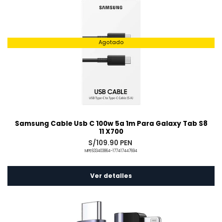
Agotado
Samsung Cable Usb C 100w 5a 1m Para Galaxy Tab S8
11 X700
S/109.90 PEN
MPE633403864-177417447694
Ver detalles