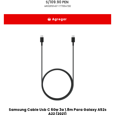
S/109.90 PEN
MPE628501497-177700047292
Agregar
Añadido
Samsung Cable Usb C 60w 3a 1.8m Para Galaxy A52s
A22 (2021)