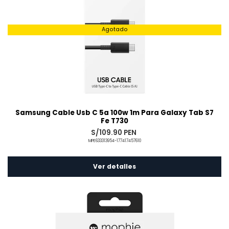
Agotado
Samsung Cable Usb C 5a 100w 1m Para Galaxy Tab S7
Fe T730
S/109.90 PEN
MPE633313954-177417457610
Ver detalles