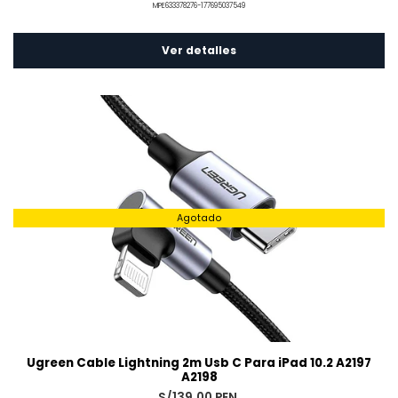
MPE633378276-177695037549
Ver detalles
Agotado
Ugreen Cable Lightning 2m Usb C Para iPad 10.2 A2197
A2198
S/139.00 PEN