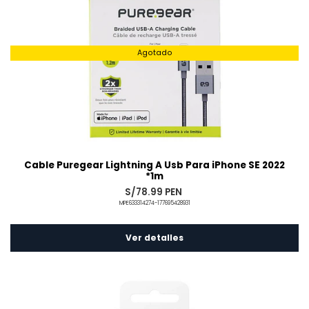
Agotado
Cable Puregear Lightning A Usb Para iPhone SE 2022
*1m
S/78.99 PEN
MPE633314274-177695428931
Ver detalles