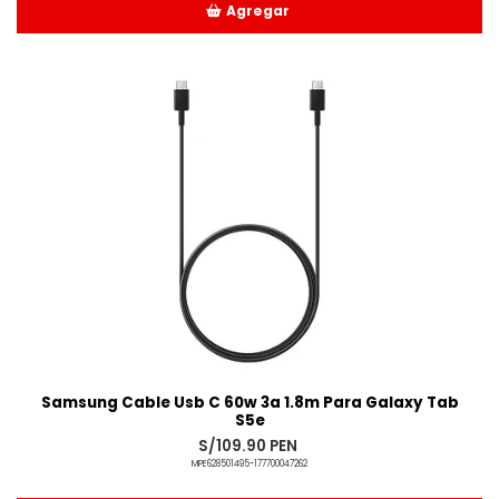
Agregar
Añadido
Samsung Cable Usb C 60w 3a 1.8m Para Galaxy Tab
S5e
S/109.90 PEN
MPE628501495-177700047262