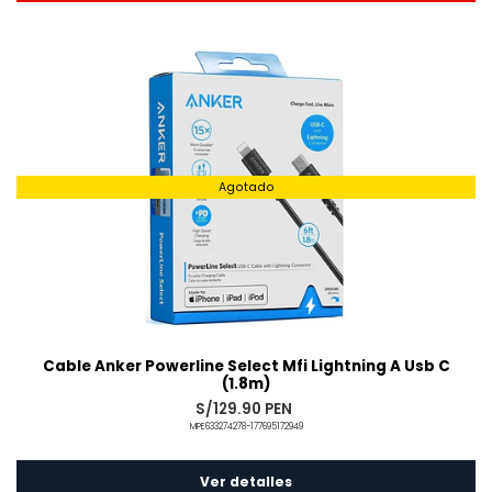
Añadido
Agotado
Cable Anker Powerline Select Mfi Lightning A Usb C
(1.8m)
S/129.90 PEN
MPE633274278-177695172949
Ver detalles