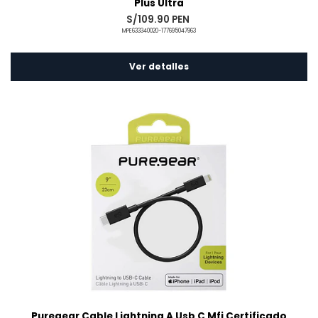
Plus Ultra
S/109.90 PEN
MPE633340020-177695047963
Ver detalles
Puregear Cable Lightning A Usb C Mfi Certificado