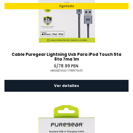
Agotado
Cable Puregear Lightning Usb Para iPod Touch 5ta
6ta 7ma 1m
S/78.99 PEN
MPE633274542-177695175455
Ver detalles