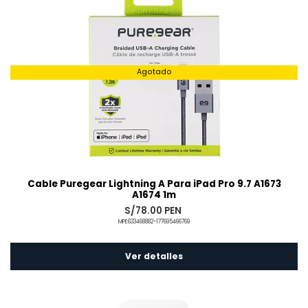
Agotado
Cable Puregear Lightning A Para iPad Pro 9.7 A1673
A1674 1m
S/78.00 PEN
MPE633468882-177695466769
Ver detalles