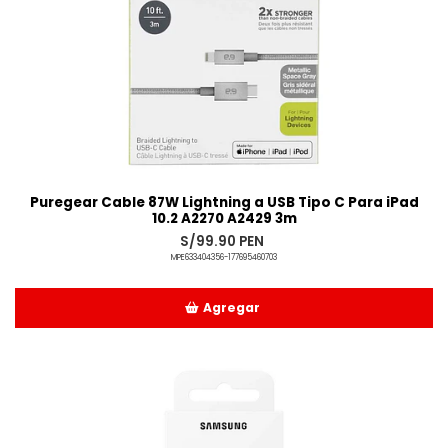
Puregear Cable 87W Lightning a USB Tipo C Para iPad
10.2 A2270 A2429 3m
S/99.90 PEN
MPE633404356-177695460703
Agregar
Añadido