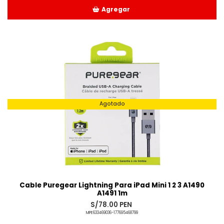
Agregar
Añadido
Agotado
Cable Puregear Lightning Para iPad Mini 1 2 3 A1490
A1491 1m
S/78.00 PEN
MPE633469036-177695468799