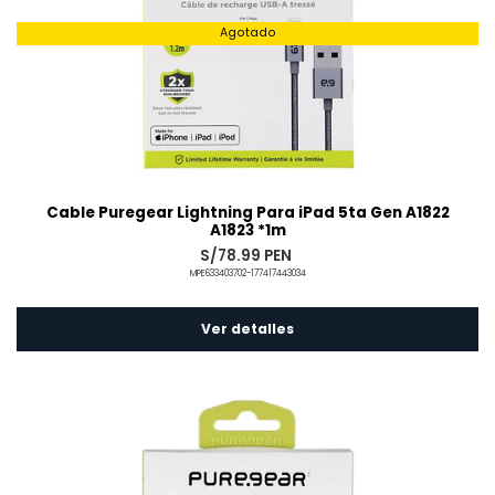
Agotado
Cable Puregear Lightning Para iPad 5ta Gen A1822
A1823 *1m
S/78.99 PEN
MPE633403702-177417443034
Ver detalles