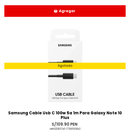
Agregar
Añadido
Agotado
Samsung Cable Usb C 100w 5a 1m Para Galaxy Note 10
Plus
S/109.90 PEN
MPE633365740-177695165843