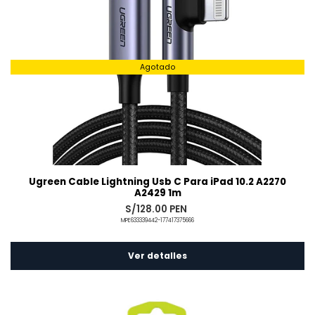
Agotado
Ugreen Cable Lightning Usb C Para iPad 10.2 A2270
A2429 1m
S/128.00 PEN
MPE633339442-177417375666
Ver detalles