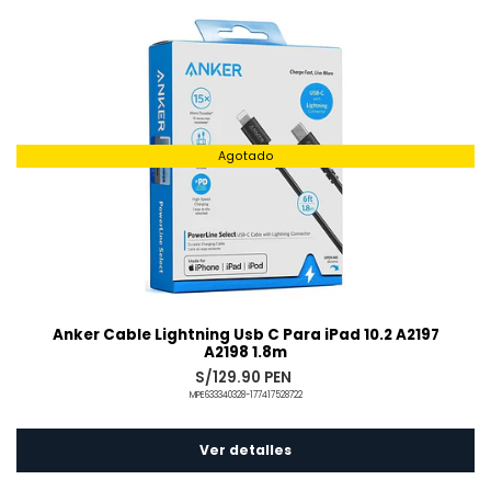
Agotado
Anker Cable Lightning Usb C Para iPad 10.2 A2197
A2198 1.8m
S/129.90 PEN
MPE633340328-177417528722
Ver detalles