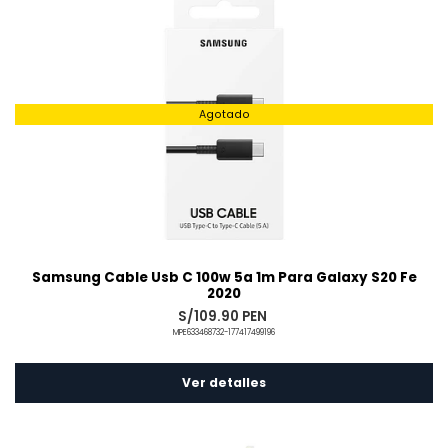
Agotado
Samsung Cable Usb C 100w 5a 1m Para Galaxy S20 Fe
2020
S/109.90 PEN
MPE633468732-177417499196
Ver detalles