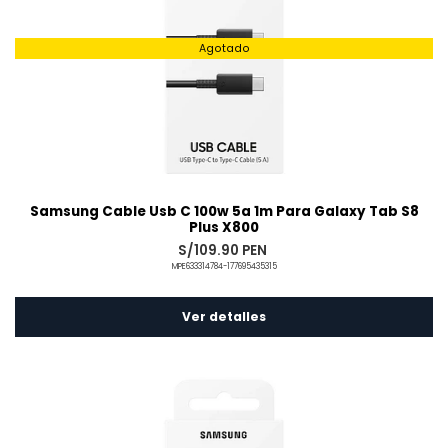
Agotado
Samsung Cable Usb C 100w 5a 1m Para Galaxy Tab S8
Plus X800
S/109.90 PEN
MPE633314784-177695435315
Ver detalles