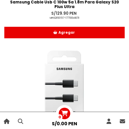
Samsung Cable Usb C 100w 5a 1.8m Para Galaxy S20
Plus Ultra
S/129.90 PEN
MPE628501517-177700049678
Agregar
Añadido
0
S/0.00 PEN