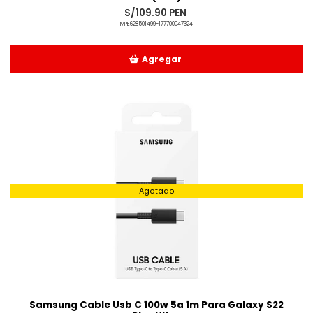
S/109.90 PEN
MPE628501499-177700047324
Agregar
Añadido
Agotado
Samsung Cable Usb C 100w 5a 1m Para Galaxy S22