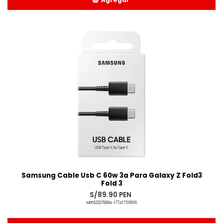
Añadido
Samsung Cable Usb C 60w 3a Para Galaxy Z Fold3
Fold 3
S/89.90 PEN
MPE633378684-177417518016