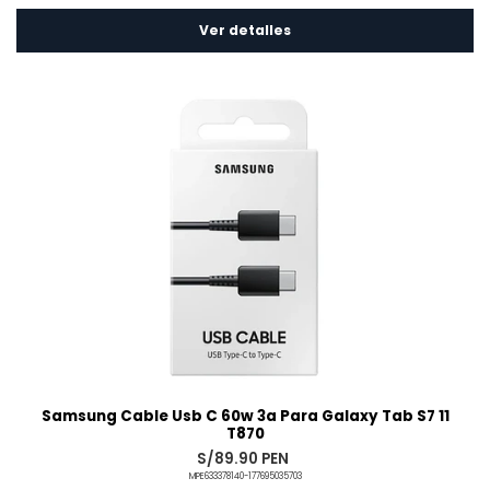
Ver detalles
Samsung Cable Usb C 60w 3a Para Galaxy Tab S7 11
T870
S/89.90 PEN
MPE633378140-177695035703