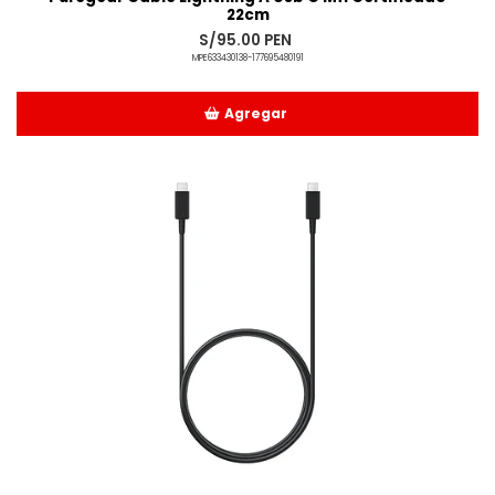
22cm
S/95.00 PEN
MPE633430138-177695480191
Agregar
Añadido